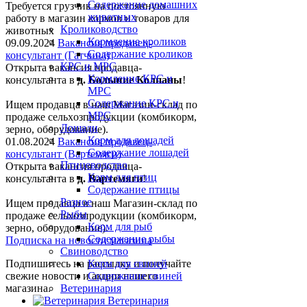
Содержание домашних
Требуется грузчик на постоянную
животных
работу в магазин кормов и товаров для
Кролиководство
животных
Кормление кроликов
09.09.2024
Вакансия продавец-
Содержание кроликов
консультант (Гатчина)
КРС и МРС
Открыта вакансия продавца-
Кормление КРС и
консультанта в
д. Большие Колпаны
!
МРС
Содержание КРС и
Ищем пpодaвца в наш Мaгазин-склад по
МРС
прoдажe сельxoзпрoдукции (кoмбикopм,
Лошади
зepнo, oбoрудование).
Корм для лошадей
01.08.2024
Вакансия продавец-
Содержание лошадей
консультант (Вартемяги)
Птицеводство
Открыта вакансия продавца-
Корм для птиц
консультанта в
д. Вартемяги
!
Содержание птицы
Разное
Ищем пpодaвца в наш Мaгазин-склад по
Рыбы
прoдажe сельxoзпрoдукции (кoмбикopм,
Корм для рыб
зepнo, oбoрудование).
Содержание рыбы
Подписка на новости магазина
Свиноводство
Подпишитесь на рассылку и получайте
Корм для свиней
свежие новости и акции нашего
Содержание свиней
магазина.
Ветеринария
Ветеринария