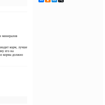
и минералов
аходит корм, лучше
ачу его на
во корма должно