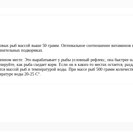
овых рыб массой выше 50 грамм. Оптимальное соотношение витаминов 
олнительных подкормках.
денном месте. Это вырабатывает у рыбы условный рефлекс, она быстрее н
лируйте, как рыба съедает корм. Если он в каких-то местах остается, разд
ся массой рыб и температурой воды. При массе рыб 500 грамм количест
ературе воды 20-25 С°.