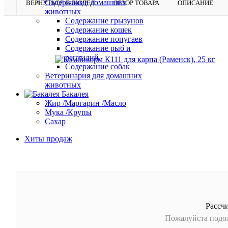
Содержание домашних
ВЕРНУТЬСЯ В РАЗДЕЛ
ОБЗОР ТОВАРА
ОПИСАНИЕ
животных
Содержание грызунов
Содержание кошек
Содержание попугаев
Содержание рыб и
рептилий
Содержание собак
Ветеринария для домашних
животных
Бакалея
Жир /Маргарин /Масло
Мука /Крупы
Сахар
Хиты продаж
Рассч
Пожалуйста подож