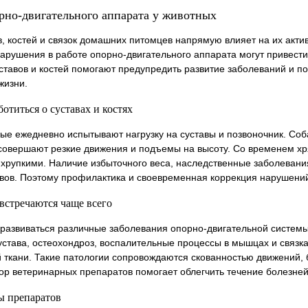
рно-двигательного аппарата у животных
в, костей и связок домашних питомцев напрямую влияет на их акти
арушения в работе опорно-двигательного аппарата могут привести
ставов и костей помогают предупредить развитие заболеваний и 
жизни.
отиться о суставах и костях
е ежедневно испытывают нагрузку на суставы и позвоночник. Соба
 совершают резкие движения и подъемы на высоту. Со временем хря
 хрупкими. Наличие избыточного веса, наследственные заболеван
вов. Поэтому профилактика и своевременная коррекция нарушений
встречаются чаще всего
 развиваться различные заболевания опорно-двигательной систем
устава, остеохондроз, воспалительные процессы в мышцах и связка
й ткани. Такие патологии сопровождаются скованностью движений
р ветеринарных препаратов помогает облегчить течение болезней
ы препаратов