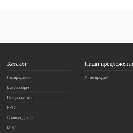
Каталог
Наши предложени
Распродажа
Хиты продаж
Ветеринария
Птицеводство
КРС
Свиноводство
МРС