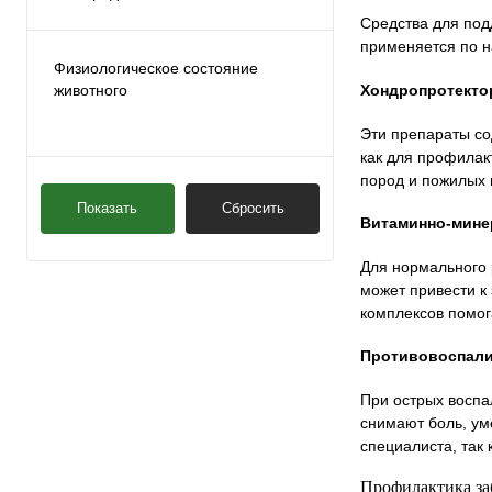
Таблетки
(1)
Средства для под
применяется по н
Физиологическое состояние
Хондропротект
животного
Эти препараты со
Не имеет значения
(1)
как для профилак
пород и пожилых 
Показать
Сбросить
Витаминно-мине
Для нормального 
может привести к
комплексов помога
Противовоспали
При острых воспа
снимают боль, ум
специалиста, так
Профилактика за