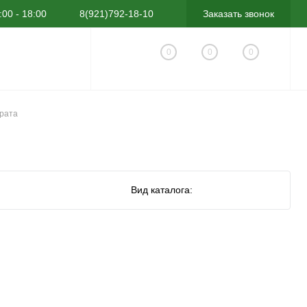
:00 - 18:00
8(921)792-18-10
Заказать звонок
0
0
0
арата
Вид каталога: