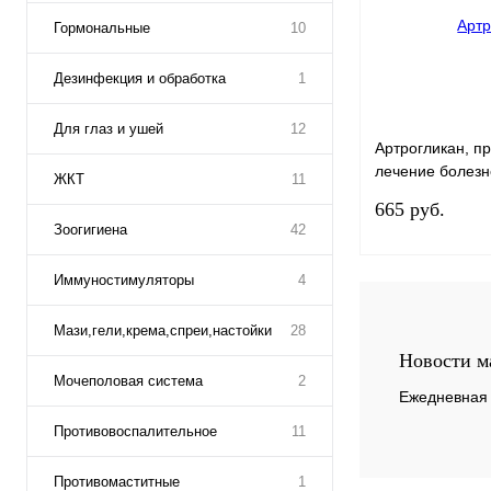
Гормональные
10
Дезинфекция и обработка
1
Для глаз и ушей
12
Артрогликан, п
лечение болезн
ЖКТ
11
позвоночника
665
руб.
Зоогигиена
42
Иммуностимуляторы
4
Мази,гели,крема,спреи,настойки
28
Купить в 1 клик
Новости м
Мочеполовая система
2
В избранное
Ежедневная 
Противовоспалительное
11
Противомаститные
1