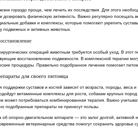
езни гораздо проще, чем лечить их последствия. Для этого необх
и дозировать физическую активность. Важно регулярно посещать в
циальные добавки и комплексы, которые помогают укрепить суставы
 у подвижных и активных животных.
восстановление
хирургических операций животным требуется особый уход. В этот
твующие восстановлению подвижности. В комплексной терапии могу
ские процедуры. Правильно подобранное лечение помогает питомц
епараты для своего питомца
я поддержки суставов и костей зависит от возраста, породы, веса
одойдут витаминные комплексы для роста, собакам крупных пород
 может потребоваться комбинированная терапия. Важно учитыват
ьно подобранные препараты не принесут пользы.
а об опорно-двигательном аппарате — это залог долгой, активной
овременные ветеринарные средства помогут сохранить здоровье сус