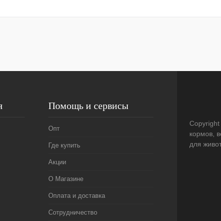
я
Помощь и сервисы
Copyright
Опт
кормов, 
для живо
Где купить
Акции
О Магазине
Оплата и доставка
Сотрудничество