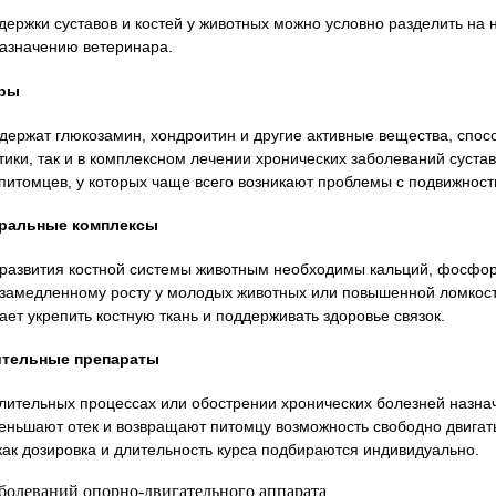
держки суставов и костей у животных можно условно разделить на 
азначению ветеринара.
оры
держат глюкозамин, хондроитин и другие активные вещества, спо
тики, так и в комплексном лечении хронических заболеваний суст
питомцев, у которых чаще всего возникают проблемы с подвижност
ральные комплексы
развития костной системы животным необходимы кальций, фосфор, 
 замедленному росту у молодых животных или повышенной ломкост
ет укрепить костную ткань и поддерживать здоровье связок.
тельные препараты
лительных процессах или обострении хронических болезней назн
еньшают отек и возвращают питомцу возможность свободно двигать
 как дозировка и длительность курса подбираются индивидуально.
болеваний опорно-двигательного аппарата