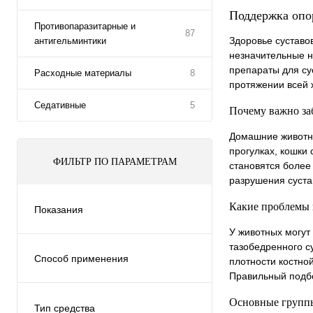
Поддержка опо
Противопаразитарные и
87
Здоровье суставо
антигельминтики
незначительные н
препараты для су
Расходные материалы
8
протяжении всей 
Седативные
5
Почему важно заб
Домашние животны
прогулках, кошки
ФИЛЬТР ПО ПАРАМЕТРАМ
становятся более
разрушения суста
Какие проблемы 
Показания
Заболевания опорно-
У животных могут
двигательной системы
(1)
тазобедренного с
Способ применения
плотности костно
Орально/перорально
(1)
Правильный подбо
Основные групп
Тип средства