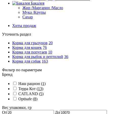
Бакалея
Жир /Маргарин /Масло
Мука /Крупы
Сахар
Хиты продаж
Уточнить раздел
Корма для грызунов
20
Корма для кошек
76
Корма для попугаев
10
Корма для рыбок и рептилий
36
Корма для собак
163
Фильтр по параметрам
Бренд
Наш рацион
(1)
Терра Кот
(13)
CATLAND
(5)
Optisafe
(8)
Вес упаковки, гр
От
До