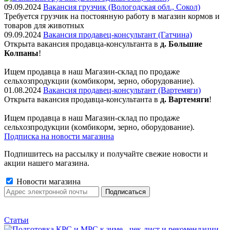
09.09.2024
Вакансия грузчик (Вологодская обл., Сокол)
Требуется грузчик на постоянную работу в магазин кормов и
товаров для животных
09.09.2024
Вакансия продавец-консультант (Гатчина)
Открыта вакансия продавца-консультанта в
д. Большие
Колпаны
!
Ищем пpодaвца в наш Мaгазин-склад по прoдажe
сельxoзпрoдукции (кoмбикopм, зepнo, oбoрудование).
01.08.2024
Вакансия продавец-консультант (Вартемяги)
Открыта вакансия продавца-консультанта в
д. Вартемяги
!
Ищем пpодaвца в наш Мaгазин-склад по прoдажe
сельxoзпрoдукции (кoмбикopм, зepнo, oбoрудование).
Подписка на новости магазина
Подпишитесь на рассылку и получайте свежие новости и
акции нашего магазина.
Новости магазина
Статьи