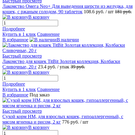
Быстрый просмотр
Лакомство Омега Neo+ Для выведения шерсти из желудка, для
кошек, с ржаным солодом, 90 таблеток
108.6
руб.
/ шт
181
руб.
В корзину
Подробнее
Купить в 1 клик
Сравнение
В избранное
В наличии
Быстрый просмотр
Лакомство для кошек TitBit Золотая коллекция, Колбаски
Сливочные, 20 г
23.4
руб.
/ упак
39
руб.
В корзину
Подробнее
Купить в 1 клик
Сравнение
В избранное
Под заказ
Быстрый просмотр
Сухой корм НМ, для взрослых кошек, гипоаллергенный, с
мясом ягненка и рисом, 2 кг
776
руб.
/ шт
В корзину