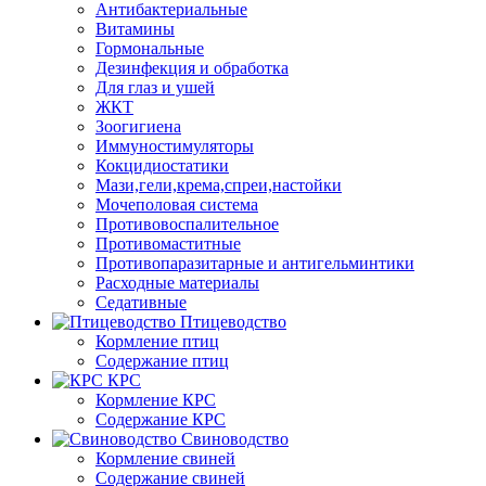
Антибактериальные
Витамины
Гормональные
Дезинфекция и обработка
Для глаз и ушей
ЖКТ
Зоогигиена
Иммуностимуляторы
Кокцидиостатики
Мази,гели,крема,спреи,настойки
Мочеполовая система
Противовоспалительное
Противомаститные
Противопаразитарные и антигельминтики
Расходные материалы
Седативные
Птицеводство
Кормление птиц
Содержание птиц
КРС
Кормление КРС
Содержание КРС
Свиноводство
Кормление свиней
Содержание свиней