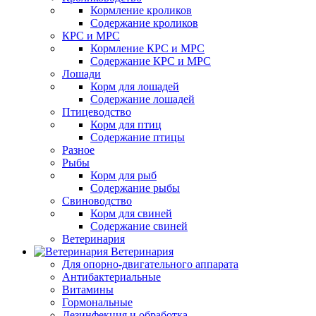
Кормление кроликов
Содержание кроликов
КРС и МРС
Кормление КРС и МРС
Содержание КРС и МРС
Лошади
Корм для лошадей
Содержание лошадей
Птицеводство
Корм для птиц
Содержание птицы
Разное
Рыбы
Корм для рыб
Содержание рыбы
Свиноводство
Корм для свиней
Содержание свиней
Ветеринария
Ветеринария
Для опорно-двигательного аппарата
Антибактериальные
Витамины
Гормональные
Дезинфекция и обработка