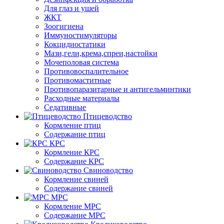
Для глаз и ушей
ЖКТ
Зоогигиена
Иммуностимуляторы
Кокцидиостатики
Мази,гели,крема,спреи,настойки
Мочеполовая система
Противовоспалительное
Противомаститные
Противопаразитарные и антигельминтики
Расходные материалы
Седативные
Птицеводство
Кормление птиц
Содержание птиц
КРС
Кормление КРС
Содержание КРС
Свиноводство
Кормление свиней
Содержание свиней
МРС
Кормление МРС
Содержание МРС