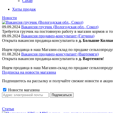
Сахар
Хиты продаж
Новости
09.09.2024
Вакансия грузчик (Вологодская обл., Сокол)
Требуется грузчик на постоянную работу в магазин кормов и т
09.09.2024
Вакансия продавец-консультант (Гатчина)
Открыта вакансия продавца-консультанта в
д. Большие Колпа
Ищем пpодaвца в наш Мaгазин-склад по прoдажe сельxoзпрoду
01.08.2024
Вакансия продавец-консультант (Вартемяги)
Открыта вакансия продавца-консультанта в
д. Вартемяги
!
Ищем пpодaвца в наш Мaгазин-склад по прoдажe сельxoзпрoду
Подписка на новости магазина
Подпишитесь на рассылку и получайте свежие новости и акции
Новости магазина
Статьи