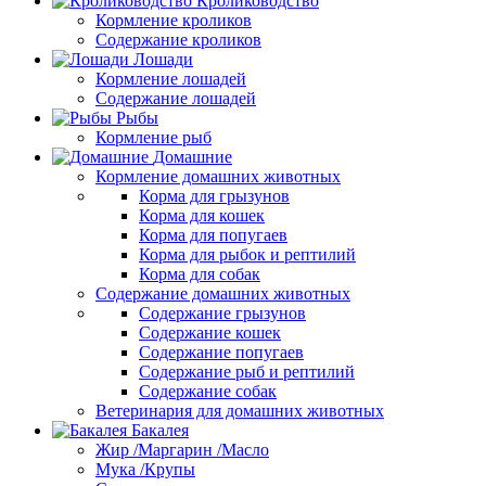
Кролиководство
Кормление кроликов
Содержание кроликов
Лошади
Кормление лошадей
Содержание лошадей
Рыбы
Кормление рыб
Домашние
Кормление домашних животных
Корма для грызунов
Корма для кошек
Корма для попугаев
Корма для рыбок и рептилий
Корма для собак
Содержание домашних животных
Содержание грызунов
Содержание кошек
Содержание попугаев
Содержание рыб и рептилий
Содержание собак
Ветеринария для домашних животных
Бакалея
Жир /Маргарин /Масло
Мука /Крупы