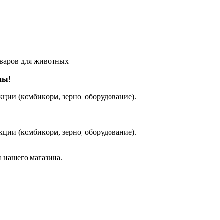
оваров для животных
ны
!
кции (кoмбикopм, зepнo, oбoрудование).
кции (кoмбикopм, зepнo, oбoрудование).
 нашего магазина.