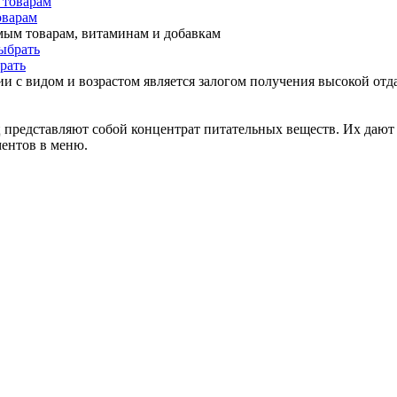
оварам
мым товарам, витаминам и добавкам
рать
и с видом и возрастом является залогом получения высокой отда
представляют собой концентрат питательных веществ. Их дают 
ментов в меню.