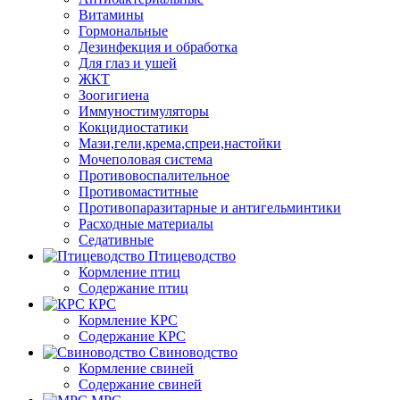
Витамины
Гормональные
Дезинфекция и обработка
Для глаз и ушей
ЖКТ
Зоогигиена
Иммуностимуляторы
Кокцидиостатики
Мази,гели,крема,спреи,настойки
Мочеполовая система
Противовоспалительное
Противомаститные
Противопаразитарные и антигельминтики
Расходные материалы
Седативные
Птицеводство
Кормление птиц
Содержание птиц
КРС
Кормление КРС
Содержание КРС
Свиноводство
Кормление свиней
Содержание свиней