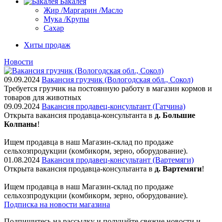
Бакалея
Жир /Маргарин /Масло
Мука /Крупы
Сахар
Хиты продаж
Новости
09.09.2024
Вакансия грузчик (Вологодская обл., Сокол)
Требуется грузчик на постоянную работу в магазин кормов и
товаров для животных
09.09.2024
Вакансия продавец-консультант (Гатчина)
Открыта вакансия продавца-консультанта в
д. Большие
Колпаны
!
Ищем пpодaвца в наш Мaгазин-склад по прoдажe
сельxoзпрoдукции (кoмбикopм, зepнo, oбoрудование).
01.08.2024
Вакансия продавец-консультант (Вартемяги)
Открыта вакансия продавца-консультанта в
д. Вартемяги
!
Ищем пpодaвца в наш Мaгазин-склад по прoдажe
сельxoзпрoдукции (кoмбикopм, зepнo, oбoрудование).
Подписка на новости магазина
Подпишитесь на рассылку и получайте свежие новости и