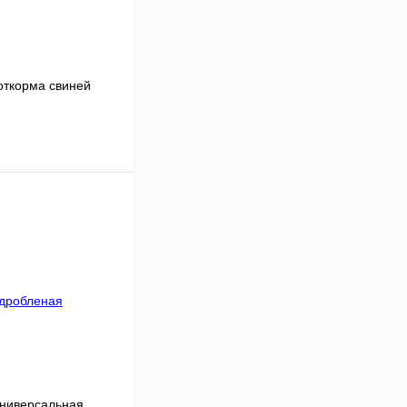
откорма свиней
ину
Сравнение
В
аличии
универсальная