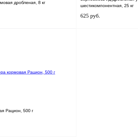
мовая дробленая, 8 кг
шестикомпонентная, 25 кг
625
руб.
В корзину
В корз
лик
Сравнение
Купить в 1 клик
В
В избранное
наличии
н
я Рацион, 500 г