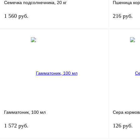
Семечка подсолнечника, 20 кг
Пшеница кор
1 560
руб.
216
руб.
В корзину
Купить в 1 клик
Сравнение
Купить в 1 к
В избранное
В
В избранное
наличии
Гамматоник, 100 мл
Сера кормова
1 572
руб.
126
руб.