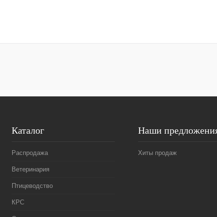
В корзину
Купить в 1 клик
Сравнение
Купить в 1 к
В избранное
Под заказ
В избранное
Каталог
Наши предложени
Распродажа
Хиты продаж
Ветеринария
Птицеводство
КРС