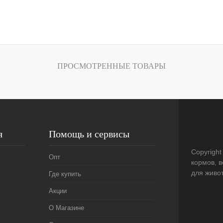
В корзину
лик
Сравнение
В
ПРОСМОТРЕННЫЕ ТОВАРЫ
наличии
я
Помощь и сервисы
Copyright
Опт
кормов, 
для живо
Где купить
Акции
О Магазине