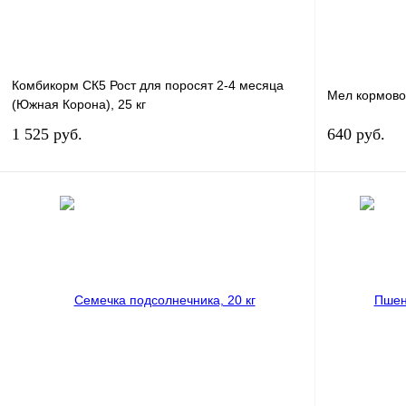
Комбикорм СК5 Рост для поросят 2-4 месяца
Мел кормовой
(Южная Корона), 25 кг
1 525
руб.
640
руб.
В корзину
Купить в 1 клик
Сравнение
Купить в 1 к
В избранное
Под заказ
В избранное