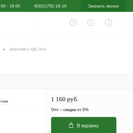
:00 - 18:00
8(921)792-18-10
Заказать звонок
0
0
0
•
Зерносмесь УД5, 40 кг
1 160
руб.
отзыв
Опт – скидка от 5%
В корзину