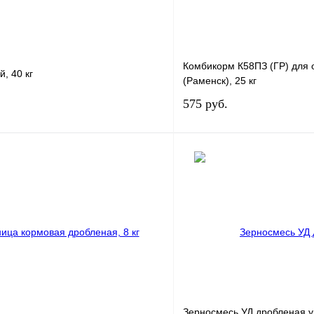
Комбикорм К58ПЗ (ГР) для 
, 40 кг
(Раменск), 25 кг
575
руб.
В корзину
В корз
лик
Сравнение
Купить в 1 клик
Под заказ
В избранное
н
Зерносмесь УД дробленая 