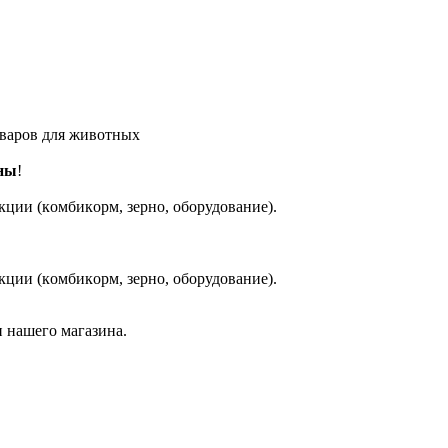
оваров для животных
ны
!
кции (кoмбикopм, зepнo, oбoрудование).
кции (кoмбикopм, зepнo, oбoрудование).
 нашего магазина.