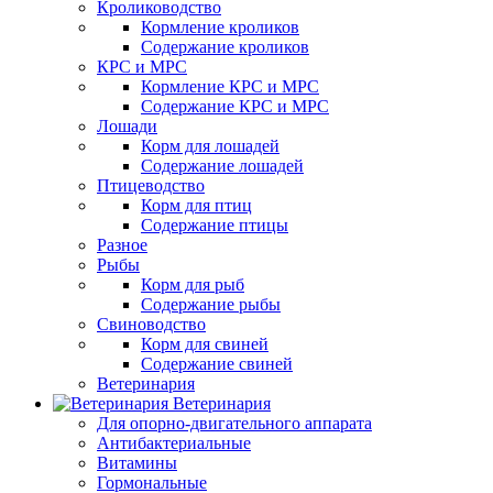
Кролиководство
Кормление кроликов
Содержание кроликов
КРС и МРС
Кормление КРС и МРС
Содержание КРС и МРС
Лошади
Корм для лошадей
Содержание лошадей
Птицеводство
Корм для птиц
Содержание птицы
Разное
Рыбы
Корм для рыб
Содержание рыбы
Свиноводство
Корм для свиней
Содержание свиней
Ветеринария
Ветеринария
Для опорно-двигательного аппарата
Антибактериальные
Витамины
Гормональные