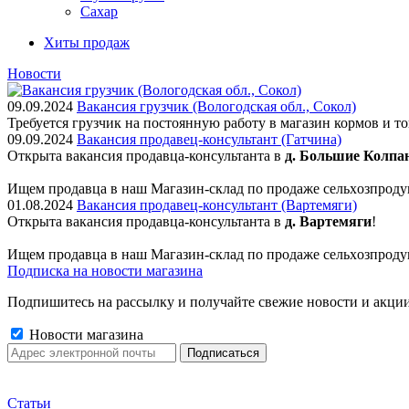
Сахар
Хиты продаж
Новости
09.09.2024
Вакансия грузчик (Вологодская обл., Сокол)
Требуется грузчик на постоянную работу в магазин кормов и т
09.09.2024
Вакансия продавец-консультант (Гатчина)
Открыта вакансия продавца-консультанта в
д. Большие Колпа
Ищем пpодaвца в наш Мaгазин-склад по прoдажe сельxoзпрoду
01.08.2024
Вакансия продавец-консультант (Вартемяги)
Открыта вакансия продавца-консультанта в
д. Вартемяги
!
Ищем пpодaвца в наш Мaгазин-склад по прoдажe сельxoзпрoду
Подписка на новости магазина
Подпишитесь на рассылку и получайте свежие новости и акции
Новости магазина
Статьи