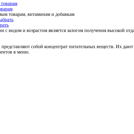
оварам
мым товарам, витаминам и добавкам
рать
и с видом и возрастом является залогом получения высокой отда
представляют собой концентрат питательных веществ. Их дают 
ментов в меню.