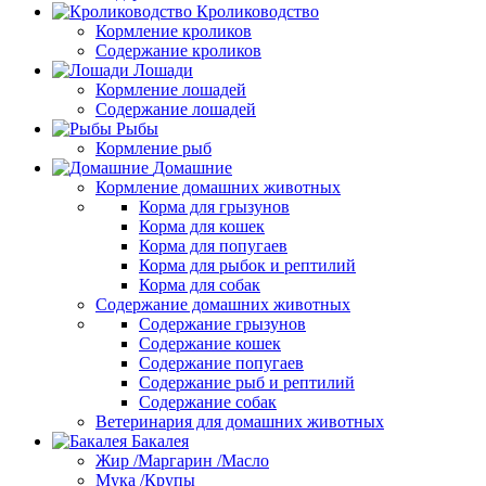
Кролиководство
Кормление кроликов
Содержание кроликов
Лошади
Кормление лошадей
Содержание лошадей
Рыбы
Кормление рыб
Домашние
Кормление домашних животных
Корма для грызунов
Корма для кошек
Корма для попугаев
Корма для рыбок и рептилий
Корма для собак
Содержание домашних животных
Содержание грызунов
Содержание кошек
Содержание попугаев
Содержание рыб и рептилий
Содержание собак
Ветеринария для домашних животных
Бакалея
Жир /Маргарин /Масло
Мука /Крупы