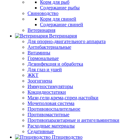
Корм для рыб
Содержание рыбы
Свиноводство
Корм для свиней
Содержание свиней
Ветеринария
Ветеринария
Для опорно-двигательного аппарата
Антибактериальные
Витамины
Гормональные
Дезинфекция и обработка
Для глаз и ушей
ЖКТ
Зоогигиена
Иммуностимуляторы
Кокцидиостатики
Мази,гели,крема,спреи,настойки
Мочеполовая система
Противовоспалительное
Противомаститные
Противопаразитарные и антигельминтики
Расходные материалы
Седативные
Птицеводство