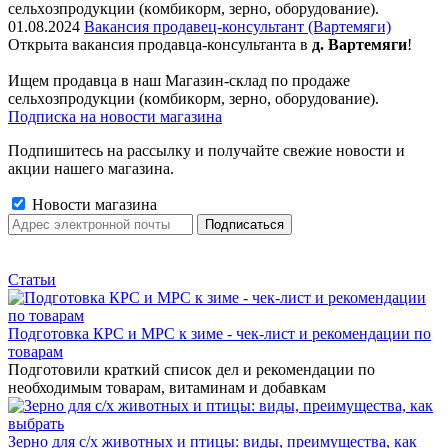
сельxoзпрoдукции (кoмбикopм, зepнo, oбoрудование).
01.08.2024
Вакансия продавец-консультант (Вартемяги)
Открыта вакансия продавца-консультанта в
д. Вартемяги
!
Ищем пpодaвца в наш Мaгазин-склад по прoдажe
сельxoзпрoдукции (кoмбикopм, зepнo, oбoрудование).
Подписка на новости магазина
Подпишитесь на рассылку и получайте свежие новости и
акции нашего магазина.
Новости магазина
Статьи
Подготовка КРС и МРС к зиме - чек-лист и рекомендации по
товарам
Подготовили краткий список дел и рекомендации по
необходимым товарам, витаминам и добавкам
Зерно для с/х животных и птицы: виды, преимущества, как