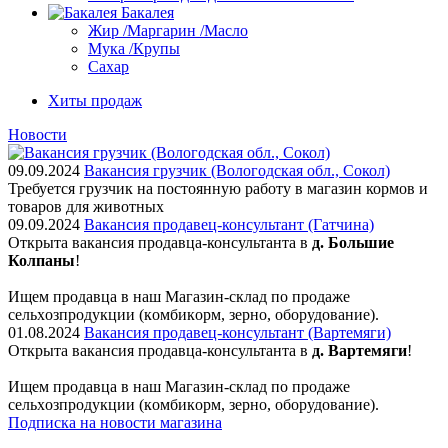
Бакалея
Жир /Маргарин /Масло
Мука /Крупы
Сахар
Хиты продаж
Новости
09.09.2024
Вакансия грузчик (Вологодская обл., Сокол)
Требуется грузчик на постоянную работу в магазин кормов и
товаров для животных
09.09.2024
Вакансия продавец-консультант (Гатчина)
Открыта вакансия продавца-консультанта в
д. Большие
Колпаны
!
Ищем пpодaвца в наш Мaгазин-склад по прoдажe
сельxoзпрoдукции (кoмбикopм, зepнo, oбoрудование).
01.08.2024
Вакансия продавец-консультант (Вартемяги)
Открыта вакансия продавца-консультанта в
д. Вартемяги
!
Ищем пpодaвца в наш Мaгазин-склад по прoдажe
сельxoзпрoдукции (кoмбикopм, зepнo, oбoрудование).
Подписка на новости магазина