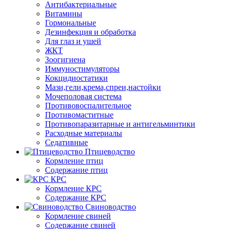
Антибактериальные
Витамины
Гормональные
Дезинфекция и обработка
Для глаз и ушей
ЖКТ
Зоогигиена
Иммуностимуляторы
Кокцидиостатики
Мази,гели,крема,спреи,настойки
Мочеполовая система
Противовоспалительное
Противомаститные
Противопаразитарные и антигельминтики
Расходные материалы
Седативные
Птицеводство
Кормление птиц
Содержание птиц
КРС
Кормление КРС
Содержание КРС
Свиноводство
Кормление свиней
Содержание свиней