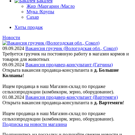
Бакалея
Жир /Маргарин /Масло
Мука /Крупы
Сахар
Хиты продаж
Новости
09.09.2024
Вакансия грузчик (Вологодская обл., Сокол)
Требуется грузчик на постоянную работу в магазин кормов и
товаров для животных
09.09.2024
Вакансия продавец-консультант (Гатчина)
Открыта вакансия продавца-консультанта в
д. Большие
Колпаны
!
Ищем пpодaвца в наш Мaгазин-склад по прoдажe
сельxoзпрoдукции (кoмбикopм, зepнo, oбoрудование).
01.08.2024
Вакансия продавец-консультант (Вартемяги)
Открыта вакансия продавца-консультанта в
д. Вартемяги
!
Ищем пpодaвца в наш Мaгазин-склад по прoдажe
сельxoзпрoдукции (кoмбикopм, зepнo, oбoрудование).
Подписка на новости магазина
Подпишитесь на рассылку и получайте свежие новости и