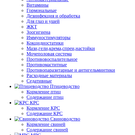
Витамины
Гормональные
Дезинфекция и обработка
Для глаз и ушей
ЖКТ
Зоогигиена
Иммуностимуляторы
Кокцидиостатики
Мази,гели,крема,спреи,настойки
Мочеполовая система
Противовоспалительное
Противомаститные
Противопаразитарные и антигельминтики
Расходные материалы
Седативные
Птицеводство
Кормление птиц
Содержание птиц
КРС
Кормление КРС
Содержание КРС
Свиноводство
Кормление свиней
Содержание свиней