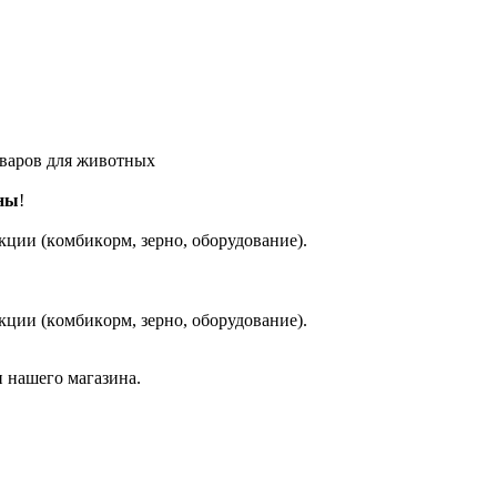
оваров для животных
ны
!
кции (кoмбикopм, зepнo, oбoрудование).
кции (кoмбикopм, зepнo, oбoрудование).
 нашего магазина.