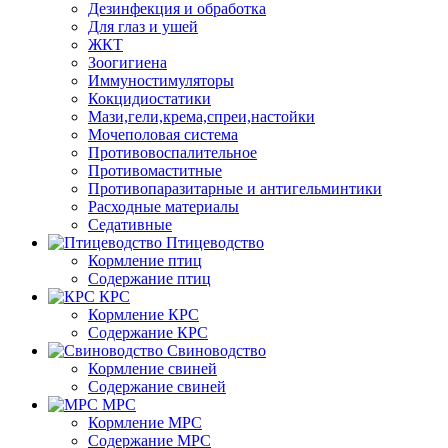
Дезинфекция и обработка
Для глаз и ушей
ЖКТ
Зоогигиена
Иммуностимуляторы
Кокцидиостатики
Мази,гели,крема,спреи,настойки
Мочеполовая система
Противовоспалительное
Противомаститные
Противопаразитарные и антигельминтики
Расходные материалы
Седативные
Птицеводство
Кормление птиц
Содержание птиц
КРС
Кормление КРС
Содержание КРС
Свиноводство
Кормление свиней
Содержание свиней
МРС
Кормление МРС
Содержание МРС