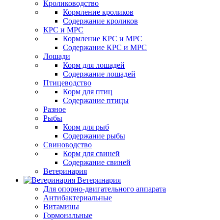
Кролиководство
Кормление кроликов
Содержание кроликов
КРС и МРС
Кормление КРС и МРС
Содержание КРС и МРС
Лошади
Корм для лошадей
Содержание лошадей
Птицеводство
Корм для птиц
Содержание птицы
Разное
Рыбы
Корм для рыб
Содержание рыбы
Свиноводство
Корм для свиней
Содержание свиней
Ветеринария
Ветеринария
Для опорно-двигательного аппарата
Антибактериальные
Витамины
Гормональные