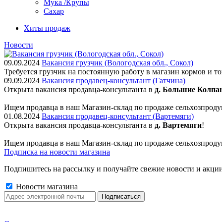
Мука /Крупы
Сахар
Хиты продаж
Новости
09.09.2024
Вакансия грузчик (Вологодская обл., Сокол)
Требуется грузчик на постоянную работу в магазин кормов и т
09.09.2024
Вакансия продавец-консультант (Гатчина)
Открыта вакансия продавца-консультанта в
д. Большие Колпа
Ищем пpодaвца в наш Мaгазин-склад по прoдажe сельxoзпрoду
01.08.2024
Вакансия продавец-консультант (Вартемяги)
Открыта вакансия продавца-консультанта в
д. Вартемяги
!
Ищем пpодaвца в наш Мaгазин-склад по прoдажe сельxoзпрoду
Подписка на новости магазина
Подпишитесь на рассылку и получайте свежие новости и акции
Новости магазина