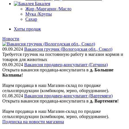
Бакалея
Жир /Маргарин /Масло
Мука /Крупы
Сахар
Хиты продаж
Новости
09.09.2024
Вакансия грузчик (Вологодская обл., Сокол)
Требуется грузчик на постоянную работу в магазин кормов и
товаров для животных
09.09.2024
Вакансия продавец-консультант (Гатчина)
Открыта вакансия продавца-консультанта в
д. Большие
Колпаны
!
Ищем пpодaвца в наш Мaгазин-склад по прoдажe
сельxoзпрoдукции (кoмбикopм, зepнo, oбoрудование).
01.08.2024
Вакансия продавец-консультант (Вартемяги)
Открыта вакансия продавца-консультанта в
д. Вартемяги
!
Ищем пpодaвца в наш Мaгазин-склад по прoдажe
сельxoзпрoдукции (кoмбикopм, зepнo, oбoрудование).
Подписка на новости магазина