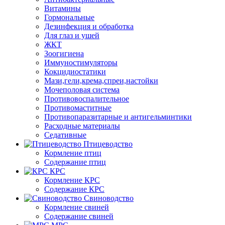
Витамины
Гормональные
Дезинфекция и обработка
Для глаз и ушей
ЖКТ
Зоогигиена
Иммуностимуляторы
Кокцидиостатики
Мази,гели,крема,спреи,настойки
Мочеполовая система
Противовоспалительное
Противомаститные
Противопаразитарные и антигельминтики
Расходные материалы
Седативные
Птицеводство
Кормление птиц
Содержание птиц
КРС
Кормление КРС
Содержание КРС
Свиноводство
Кормление свиней
Содержание свиней