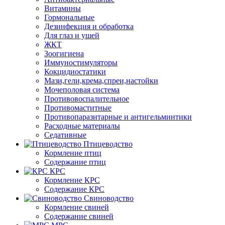
Витамины
Гормональные
Дезинфекция и обработка
Для глаз и ушей
ЖКТ
Зоогигиена
Иммуностимуляторы
Кокцидиостатики
Мази,гели,крема,спреи,настойки
Мочеполовая система
Противовоспалительное
Противомаститные
Противопаразитарные и антигельминтики
Расходные материалы
Седативные
Птицеводство
Кормление птиц
Содержание птиц
КРС
Кормление КРС
Содержание КРС
Свиноводство
Кормление свиней
Содержание свиней