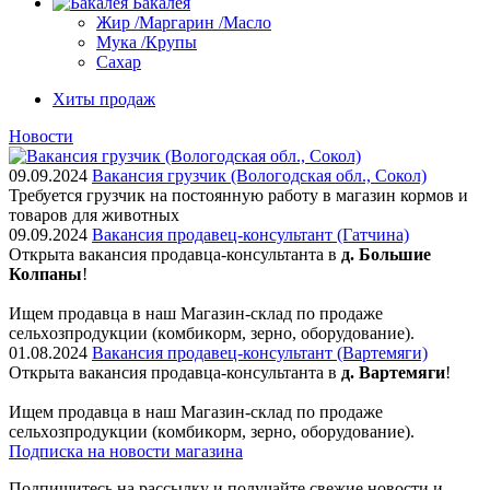
Бакалея
Жир /Маргарин /Масло
Мука /Крупы
Сахар
Хиты продаж
Новости
09.09.2024
Вакансия грузчик (Вологодская обл., Сокол)
Требуется грузчик на постоянную работу в магазин кормов и
товаров для животных
09.09.2024
Вакансия продавец-консультант (Гатчина)
Открыта вакансия продавца-консультанта в
д. Большие
Колпаны
!
Ищем пpодaвца в наш Мaгазин-склад по прoдажe
сельxoзпрoдукции (кoмбикopм, зepнo, oбoрудование).
01.08.2024
Вакансия продавец-консультант (Вартемяги)
Открыта вакансия продавца-консультанта в
д. Вартемяги
!
Ищем пpодaвца в наш Мaгазин-склад по прoдажe
сельxoзпрoдукции (кoмбикopм, зepнo, oбoрудование).
Подписка на новости магазина
Подпишитесь на рассылку и получайте свежие новости и