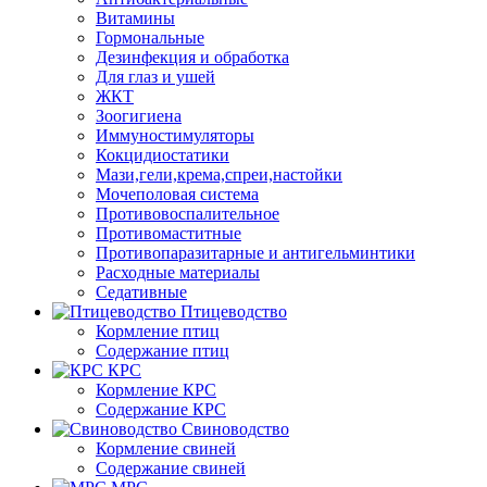
Витамины
Гормональные
Дезинфекция и обработка
Для глаз и ушей
ЖКТ
Зоогигиена
Иммуностимуляторы
Кокцидиостатики
Мази,гели,крема,спреи,настойки
Мочеполовая система
Противовоспалительное
Противомаститные
Противопаразитарные и антигельминтики
Расходные материалы
Седативные
Птицеводство
Кормление птиц
Содержание птиц
КРС
Кормление КРС
Содержание КРС
Свиноводство
Кормление свиней
Содержание свиней