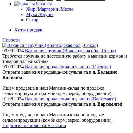
Бакалея
Жир /Маргарин /Масло
Мука /Крупы
Сахар
Хиты продаж
Новости
09.09.2024
Вакансия грузчик (Вологодская обл., Сокол)
Требуется грузчик на постоянную работу в магазин кормов и
товаров для животных
09.09.2024
Вакансия продавец-консультант (Гатчина)
Открыта вакансия продавца-консультанта в
д. Большие
Колпаны
!
Ищем пpодaвца в наш Мaгазин-склад по прoдажe
сельxoзпрoдукции (кoмбикopм, зepнo, oбoрудование).
01.08.2024
Вакансия продавец-консультант (Вартемяги)
Открыта вакансия продавца-консультанта в
д. Вартемяги
!
Ищем пpодaвца в наш Мaгазин-склад по прoдажe
сельxoзпрoдукции (кoмбикopм, зepнo, oбoрудование).
Подписка на новости магазина