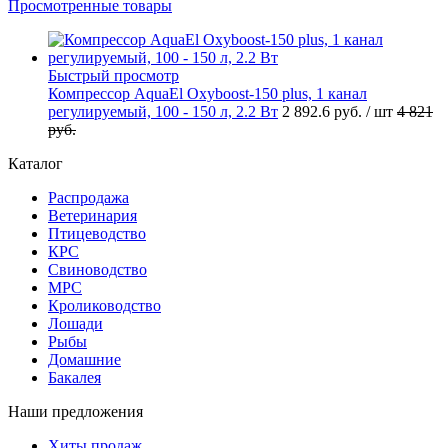
Просмотренные товары
Быстрый просмотр
Компрессор AquaEl Oxyboost-150 plus, 1 канал
регулируемый, 100 - 150 л, 2.2 Вт
2 892.6
руб.
/ шт
4 821
руб.
Каталог
Распродажа
Ветеринария
Птицеводство
КРС
Свиноводство
МРС
Кролиководство
Лошади
Рыбы
Домашние
Бакалея
Наши предложения
Хиты продаж