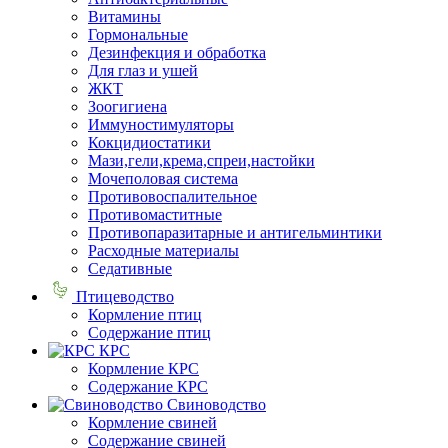
Витамины
Гормональные
Дезинфекция и обработка
Для глаз и ушей
ЖКТ
Зоогигиена
Иммуностимуляторы
Кокцидиостатики
Мази,гели,крема,спреи,настойки
Мочеполовая система
Противовоспалительное
Противомаститные
Противопаразитарные и антигельминтики
Расходные материалы
Седативные
Птицеводство
Кормление птиц
Содержание птиц
КРС
Кормление КРС
Содержание КРС
Свиноводство
Кормление свиней
Содержание свиней