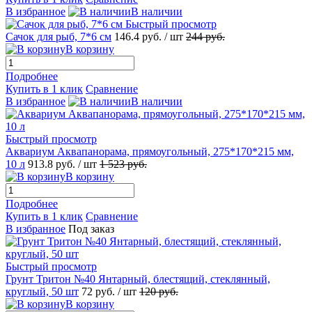
В избранное
В наличии
Быстрый просмотр
Сачок для рыб, 7*6 см
146.4
руб.
/ шт
244
руб.
В корзину
Подробнее
Купить в 1 клик
Сравнение
В избранное
В наличии
Быстрый просмотр
Аквариум Аквапанорама, прямоугольный, 275*170*215 мм,
10 л
913.8
руб.
/ шт
1 523
руб.
В корзину
Подробнее
Купить в 1 клик
Сравнение
В избранное
Под заказ
Быстрый просмотр
Грунт Тритон №40 Янтарный, блестящий, стеклянный,
круглый, 50 шт
72
руб.
/ шт
120
руб.
В корзину