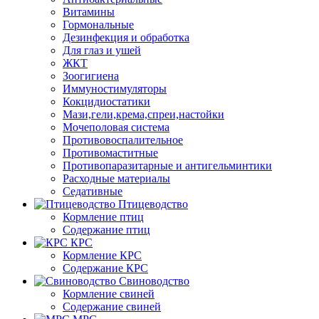
Витамины
Гормональные
Дезинфекция и обработка
Для глаз и ушей
ЖКТ
Зоогигиена
Иммуностимуляторы
Кокцидиостатики
Мази,гели,крема,спреи,настойки
Мочеполовая система
Противовоспалительное
Противомаститные
Противопаразитарные и антигельминтики
Расходные материалы
Седативные
Птицеводство
Кормление птиц
Содержание птиц
КРС
Кормление КРС
Содержание КРС
Свиноводство
Кормление свиней
Содержание свиней