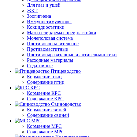
Для глаз и ушей
ЖКТ
Зоогигиена
Иммуностимуляторы
Кокцидиостатики
Мази,гели,крема,спреи,настойки
Мочеполовая система
Противовоспалительное
Противомаститные
Противопаразитарные и антигельминтики
Расходные материалы
Седативные
Птицеводство
Кормление птиц
Содержание птиц
КРС
Кормление КРС
Содержание КРС
Свиноводство
Кормление свиней
Содержание свиней
МРС
Кормление МРС
Содержание МРС