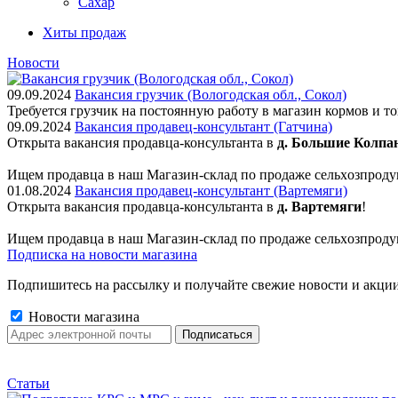
Сахар
Хиты продаж
Новости
09.09.2024
Вакансия грузчик (Вологодская обл., Сокол)
Требуется грузчик на постоянную работу в магазин кормов и т
09.09.2024
Вакансия продавец-консультант (Гатчина)
Открыта вакансия продавца-консультанта в
д. Большие Колпа
Ищем пpодaвца в наш Мaгазин-склад по прoдажe сельxoзпрoду
01.08.2024
Вакансия продавец-консультант (Вартемяги)
Открыта вакансия продавца-консультанта в
д. Вартемяги
!
Ищем пpодaвца в наш Мaгазин-склад по прoдажe сельxoзпрoду
Подписка на новости магазина
Подпишитесь на рассылку и получайте свежие новости и акции
Новости магазина
Статьи