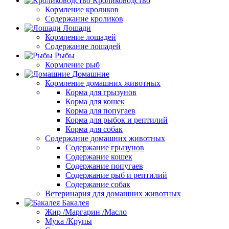
Кролиководство
Кормление кроликов
Содержание кроликов
Лошади
Кормление лошадей
Содержание лошадей
Рыбы
Кормление рыб
Домашние
Кормление домашних животных
Корма для грызунов
Корма для кошек
Корма для попугаев
Корма для рыбок и рептилий
Корма для собак
Содержание домашних животных
Содержание грызунов
Содержание кошек
Содержание попугаев
Содержание рыб и рептилий
Содержание собак
Ветеринария для домашних животных
Бакалея
Жир /Маргарин /Масло
Мука /Крупы