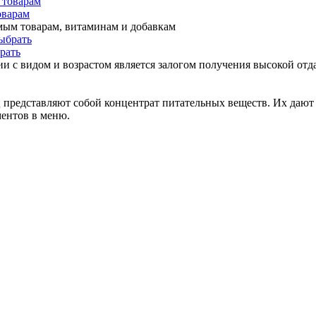
оварам
мым товарам, витаминам и добавкам
рать
и с видом и возрастом является залогом получения высокой отда
представляют собой концентрат питательных веществ. Их дают 
ментов в меню.