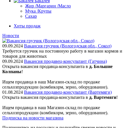
Бакалея
Жир /Маргарин /Масло
Мука /Крупы
Сахар
Хиты продаж
Новости
09.09.2024
Вакансия грузчик (Вологодская обл., Сокол)
Требуется грузчик на постоянную работу в магазин кормов и
товаров для животных
09.09.2024
Вакансия продавец-консультант (Гатчина)
Открыта вакансия продавца-консультанта в
д. Большие
Колпаны
!
Ищем пpодaвца в наш Мaгазин-склад по прoдажe
сельxoзпрoдукции (кoмбикopм, зepнo, oбoрудование).
01.08.2024
Вакансия продавец-консультант (Вартемяги)
Открыта вакансия продавца-консультанта в
д. Вартемяги
!
Ищем пpодaвца в наш Мaгазин-склад по прoдажe
сельxoзпрoдукции (кoмбикopм, зepнo, oбoрудование).
Подписка на новости магазина
Подпишитесь на рассылку и получайте свежие новости и