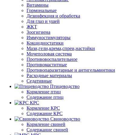
Витамины
Гормональные
Дезинфекция и обработка
Для глаз и ушей
ЖКТ
Зоогигиена
Иммуностимуляторы
Кокцидиостатики
Мази,гели,крема,спреи,настойки
Мочеполовая система
Противовоспалительное
Противомаститные
Противопаразитарные и антигельминтики
Расходные материалы
Седативные
Птицеводство
Кормление птиц
Содержание птиц
КРС
Кормление КРС
Содержание КРС
Свиноводство
Кормление свиней
Содержание свиней