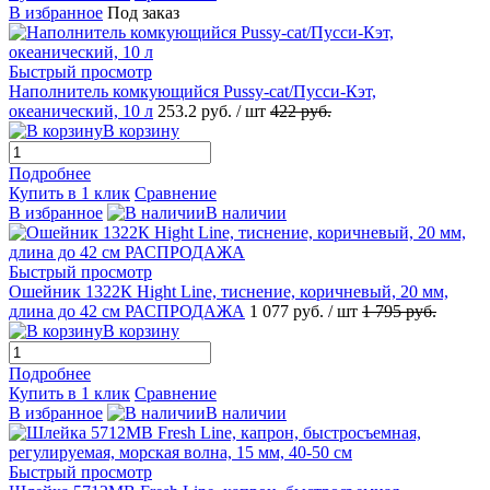
В избранное
Под заказ
Быстрый просмотр
Наполнитель комкующийся Pussy-cat/Пусси-Кэт,
океанический, 10 л
253.2
руб.
/ шт
422
руб.
В корзину
Подробнее
Купить в 1 клик
Сравнение
В избранное
В наличии
Быстрый просмотр
Ошейник 1322К Hight Line, тиснение, коричневый, 20 мм,
длина до 42 см РАСПРОДАЖА
1 077
руб.
/ шт
1 795
руб.
В корзину
Подробнее
Купить в 1 клик
Сравнение
В избранное
В наличии
Быстрый просмотр