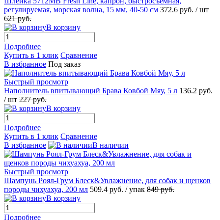
Шлейка 5712МВ Fresh Line, капрон, быстросъемная,
регулируемая, морская волна, 15 мм, 40-50 см
372.6
руб.
/ шт
621
руб.
В корзину
Подробнее
Купить в 1 клик
Сравнение
В избранное
Под заказ
Быстрый просмотр
Наполнитель впитывающий Брава Ковбой Мяу, 5 л
136.2
руб.
/ шт
227
руб.
В корзину
Подробнее
Купить в 1 клик
Сравнение
В избранное
В наличии
Быстрый просмотр
Шампунь Роял-Грум Блеск&Увлажнение, для собак и щенков
породы чихуахуа, 200 мл
509.4
руб.
/ упак
849
руб.
В корзину
Подробнее