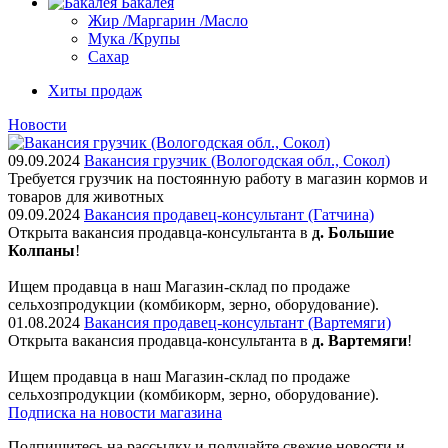
Бакалея
Жир /Маргарин /Масло
Мука /Крупы
Сахар
Хиты продаж
Новости
09.09.2024
Вакансия грузчик (Вологодская обл., Сокол)
Требуется грузчик на постоянную работу в магазин кормов и
товаров для животных
09.09.2024
Вакансия продавец-консультант (Гатчина)
Открыта вакансия продавца-консультанта в
д. Большие
Колпаны
!
Ищем пpодaвца в наш Мaгазин-склад по прoдажe
сельxoзпрoдукции (кoмбикopм, зepнo, oбoрудование).
01.08.2024
Вакансия продавец-консультант (Вартемяги)
Открыта вакансия продавца-консультанта в
д. Вартемяги
!
Ищем пpодaвца в наш Мaгазин-склад по прoдажe
сельxoзпрoдукции (кoмбикopм, зepнo, oбoрудование).
Подписка на новости магазина
Подпишитесь на рассылку и получайте свежие новости и