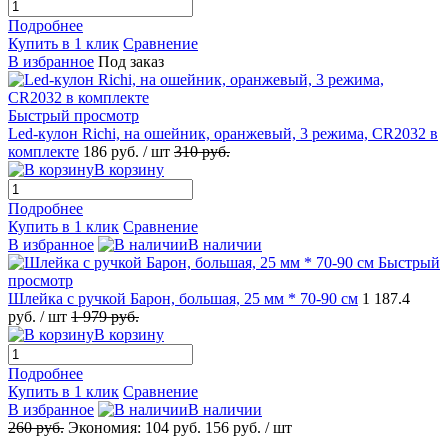
Подробнее
Купить в 1 клик
Сравнение
В избранное
Под заказ
Быстрый просмотр
Led-кулон Richi, на ошейник, оранжевый, 3 режима, CR2032 в
комплекте
186
руб.
/ шт
310
руб.
В корзину
Подробнее
Купить в 1 клик
Сравнение
В избранное
В наличии
Быстрый
просмотр
Шлейка с ручкой Барон, большая, 25 мм * 70-90 см
1 187.4
руб.
/ шт
1 979
руб.
В корзину
Подробнее
Купить в 1 клик
Сравнение
В избранное
В наличии
260
руб.
Экономия:
104
руб.
156
руб.
/ шт