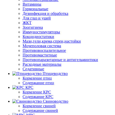
Витамины
Гормональные
Дезинфекция и обработка
Для глаз и ушей
ЖКТ
Зоогигиена
Иммуностимуляторы
Кокцидиостатики
Мази,гели,крема,спреи,настойки
Мочеполовая система
Противовоспалительное
Противомаститные
Противопаразитарные и антигельминтики
Расходные материалы
Седативные
Птицеводство
Кормление птиц
Содержание птиц
КРС
Кормление КРС
Содержание КРС
Свиноводство
Кормление свиней
Содержание свиней