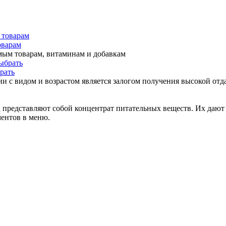
оварам
мым товарам, витаминам и добавкам
рать
и с видом и возрастом является залогом получения высокой отда
представляют собой концентрат питательных веществ. Их дают 
ментов в меню.