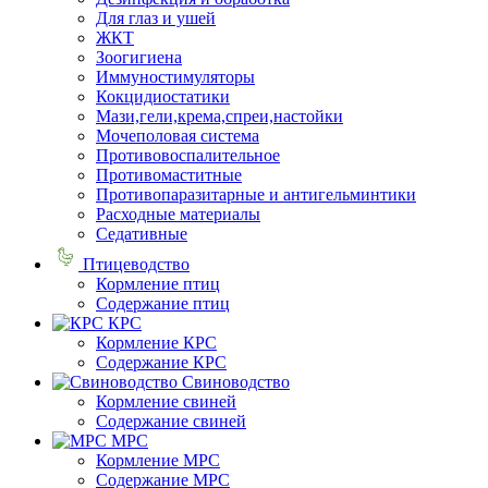
Для глаз и ушей
ЖКТ
Зоогигиена
Иммуностимуляторы
Кокцидиостатики
Мази,гели,крема,спреи,настойки
Мочеполовая система
Противовоспалительное
Противомаститные
Противопаразитарные и антигельминтики
Расходные материалы
Седативные
Птицеводство
Кормление птиц
Содержание птиц
КРС
Кормление КРС
Содержание КРС
Свиноводство
Кормление свиней
Содержание свиней
МРС
Кормление МРС
Содержание МРС