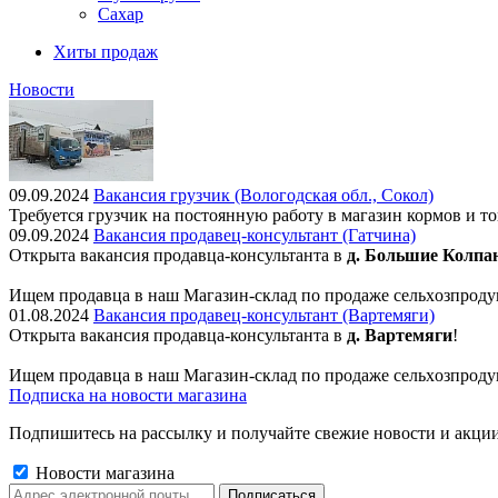
Сахар
Хиты продаж
Новости
09.09.2024
Вакансия грузчик (Вологодская обл., Сокол)
Требуется грузчик на постоянную работу в магазин кормов и т
09.09.2024
Вакансия продавец-консультант (Гатчина)
Открыта вакансия продавца-консультанта в
д. Большие Колпа
Ищем пpодaвца в наш Мaгазин-склад по прoдажe сельxoзпрoду
01.08.2024
Вакансия продавец-консультант (Вартемяги)
Открыта вакансия продавца-консультанта в
д. Вартемяги
!
Ищем пpодaвца в наш Мaгазин-склад по прoдажe сельxoзпрoду
Подписка на новости магазина
Подпишитесь на рассылку и получайте свежие новости и акции
Новости магазина