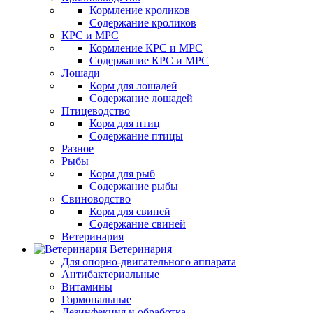
Кормление кроликов
Содержание кроликов
КРС и МРС
Кормление КРС и МРС
Содержание КРС и МРС
Лошади
Корм для лошадей
Содержание лошадей
Птицеводство
Корм для птиц
Содержание птицы
Разное
Рыбы
Корм для рыб
Содержание рыбы
Свиноводство
Корм для свиней
Содержание свиней
Ветеринария
Ветеринария
Для опорно-двигательного аппарата
Антибактериальные
Витамины
Гормональные
Дезинфекция и обработка