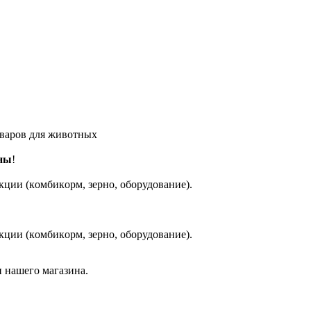
оваров для животных
ны
!
кции (кoмбикopм, зepнo, oбoрудование).
кции (кoмбикopм, зepнo, oбoрудование).
 нашего магазина.