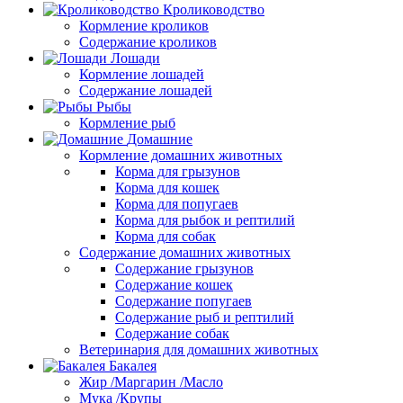
Кролиководство
Кормление кроликов
Содержание кроликов
Лошади
Кормление лошадей
Содержание лошадей
Рыбы
Кормление рыб
Домашние
Кормление домашних животных
Корма для грызунов
Корма для кошек
Корма для попугаев
Корма для рыбок и рептилий
Корма для собак
Содержание домашних животных
Содержание грызунов
Содержание кошек
Содержание попугаев
Содержание рыб и рептилий
Содержание собак
Ветеринария для домашних животных
Бакалея
Жир /Маргарин /Масло
Мука /Крупы