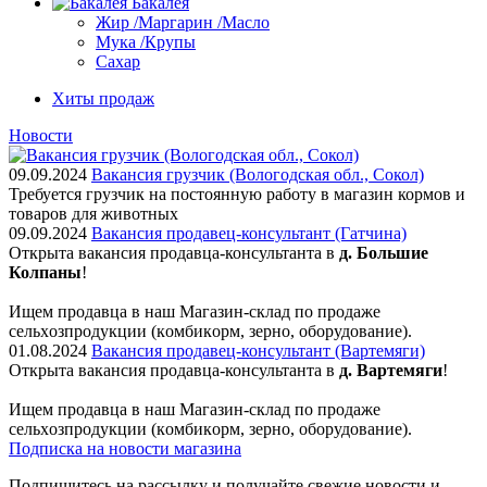
Бакалея
Жир /Маргарин /Масло
Мука /Крупы
Сахар
Хиты продаж
Новости
09.09.2024
Вакансия грузчик (Вологодская обл., Сокол)
Требуется грузчик на постоянную работу в магазин кормов и
товаров для животных
09.09.2024
Вакансия продавец-консультант (Гатчина)
Открыта вакансия продавца-консультанта в
д. Большие
Колпаны
!
Ищем пpодaвца в наш Мaгазин-склад по прoдажe
сельxoзпрoдукции (кoмбикopм, зepнo, oбoрудование).
01.08.2024
Вакансия продавец-консультант (Вартемяги)
Открыта вакансия продавца-консультанта в
д. Вартемяги
!
Ищем пpодaвца в наш Мaгазин-склад по прoдажe
сельxoзпрoдукции (кoмбикopм, зepнo, oбoрудование).
Подписка на новости магазина
Подпишитесь на рассылку и получайте свежие новости и