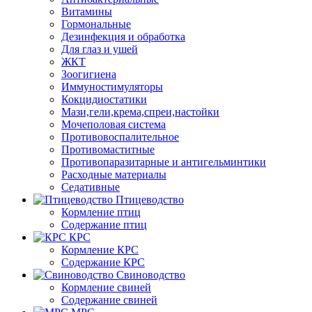
Витамины
Гормональные
Дезинфекция и обработка
Для глаз и ушей
ЖКТ
Зоогигиена
Иммуностимуляторы
Кокцидиостатики
Мази,гели,крема,спреи,настойки
Мочеполовая система
Противовоспалительное
Противомаститные
Противопаразитарные и антигельминтики
Расходные материалы
Седативные
Птицеводство
Кормление птиц
Содержание птиц
КРС
Кормление КРС
Содержание КРС
Свиноводство
Кормление свиней
Содержание свиней