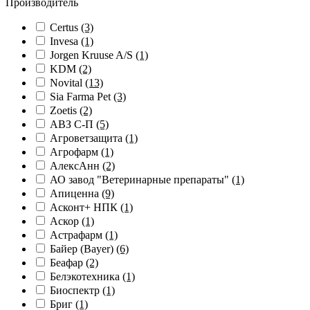
Производитель
Certus
(3)
Invesa
(1)
Jorgen Kruuse A/S
(1)
KDM
(2)
Novital
(13)
Sia Farma Pet
(3)
Zoetis
(2)
АВЗ С-П
(5)
Агроветзащита
(1)
Агрофарм
(1)
АлексАнн
(2)
АО завод "Ветеринарные препараты"
(1)
Апиценна
(9)
Асконт+ НПК
(1)
Аскор
(1)
Астрафарм
(1)
Байер (Bayer)
(6)
Беафар
(2)
Белэкотехника
(1)
Биоспектр
(1)
Бриг
(1)