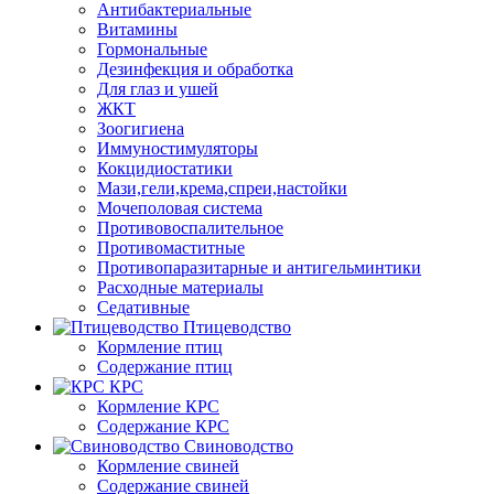
Антибактериальные
Витамины
Гормональные
Дезинфекция и обработка
Для глаз и ушей
ЖКТ
Зоогигиена
Иммуностимуляторы
Кокцидиостатики
Мази,гели,крема,спреи,настойки
Мочеполовая система
Противовоспалительное
Противомаститные
Противопаразитарные и антигельминтики
Расходные материалы
Седативные
Птицеводство
Кормление птиц
Содержание птиц
КРС
Кормление КРС
Содержание КРС
Свиноводство
Кормление свиней
Содержание свиней