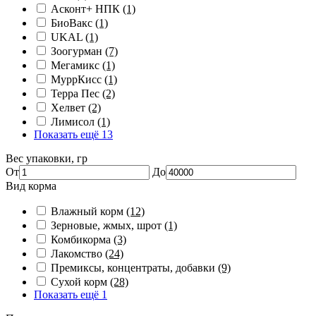
Асконт+ НПК
(1)
БиоВакс
(1)
UKAL
(1)
Зоогурман
(7)
Мегамикс
(1)
МуррКисс
(1)
Терра Пес
(2)
Хелвет
(2)
Лимисол
(1)
Показать ещё 13
Вес упаковки, гр
От
До
Вид корма
Влажный корм
(12)
Зерновые, жмых, шрот
(1)
Комбикорма
(3)
Лакомство
(24)
Премиксы, концентраты, добавки
(9)
Сухой корм
(28)
Показать ещё 1