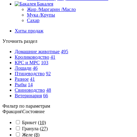
Бакалея
Жир /Маргарин /Масло
Мука /Крупы
Сахар
Хиты продаж
Уточнить раздел
Домашние животные
495
Кролиководство
41
КРС и МРС
103
Лошади
46
Птицеводство
92
Разное
41
Рыбы
14
Свиноводство
48
Ветеринария
66
Фильтр по параметрам
Фракция\Состояние
Брикет
(10)
Гранула
(27)
Желе
(8)