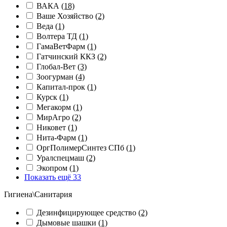
ВАКА
(18)
Ваше Хозяйство
(2)
Веда
(1)
Волтера ТД
(1)
ГамаВетФарм
(1)
Гатчинский ККЗ
(2)
Глобал-Вет
(3)
Зоогурман
(4)
Капитал-прок
(1)
Курск
(1)
Мегакорм
(1)
МирАгро
(2)
Никовет
(1)
Нита-Фарм
(1)
ОргПолимерСинтез СПб
(1)
Уралспецмаш
(2)
Экопром
(1)
Показать ещё 33
Гигиена\Санитария
Дезинфицирующее средство
(2)
Дымовые шашки
(1)