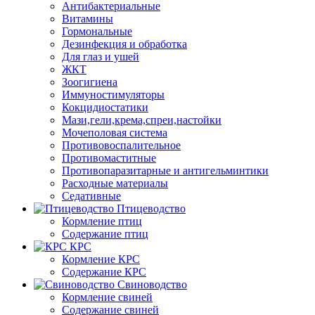
Антибактериальные
Витамины
Гормональные
Дезинфекция и обработка
Для глаз и ушей
ЖКТ
Зоогигиена
Иммуностимуляторы
Кокцидиостатики
Мази,гели,крема,спреи,настойки
Мочеполовая система
Противовоспалительное
Противомаститные
Противопаразитарные и антигельминтики
Расходные материалы
Седативные
Птицеводство
Кормление птиц
Содержание птиц
КРС
Кормление КРС
Содержание КРС
Свиноводство
Кормление свиней
Содержание свиней