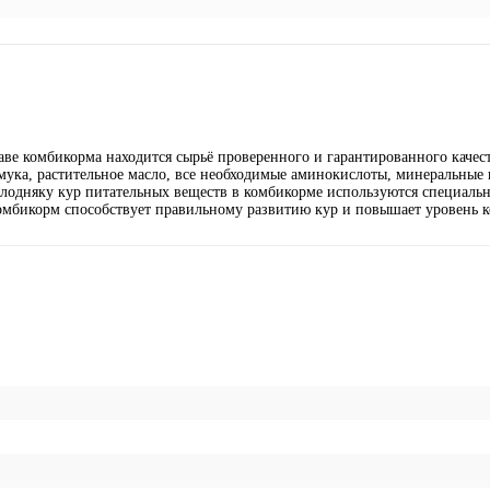
ве комбикорма находится сырьё проверенного и гарантированного качест
мука, растительное масло, все необходимые аминокислоты, минеральные 
лодняку кур питательных веществ в комбикорме используются специаль
мбикорм способствует правильному развитию кур и повышает уровень ко