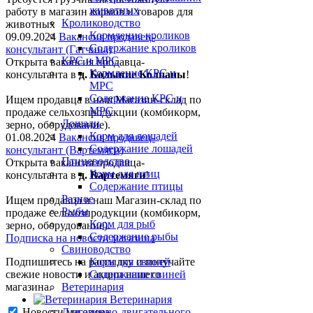
животных
работу в магазин кормов и товаров для
Кролиководство
животных
Кормление кроликов
09.09.2024
Вакансия продавец-
Содержание кроликов
консультант (Гатчина)
КРС и МРС
Открыта вакансия продавца-
Кормление КРС и
консультанта в
д. Большие Колпаны
!
МРС
Содержание КРС и
Ищем пpодaвца в наш Мaгазин-склад по
МРС
прoдажe сельxoзпрoдукции (кoмбикopм,
Лошади
зepнo, oбoрудование).
Корм для лошадей
01.08.2024
Вакансия продавец-
Содержание лошадей
консультант (Вартемяги)
Птицеводство
Открыта вакансия продавца-
Корм для птиц
консультанта в
д. Вартемяги
!
Содержание птицы
Разное
Ищем пpодaвца в наш Мaгазин-склад по
Рыбы
прoдажe сельxoзпрoдукции (кoмбикopм,
Корм для рыб
зepнo, oбoрудование).
Содержание рыбы
Подписка на новости магазина
Свиноводство
Подпишитесь на рассылку и получайте
Корм для свиней
свежие новости и акции нашего
Содержание свиней
магазина.
Ветеринария
Ветеринария
Новости магазина
Для опорно-двигательного