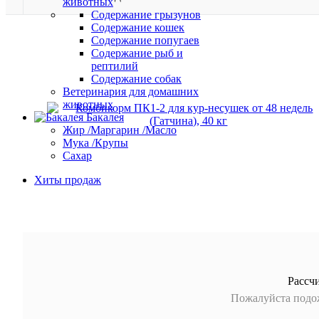
животных
Содержание грызунов
Содержание кошек
Содержание попугаев
Содержание рыб и
рептилий
Содержание собак
Ветеринария для домашних
животных
Бакалея
Жир /Маргарин /Масло
Мука /Крупы
Сахар
Хиты продаж
Рассч
Пожалуйста подож