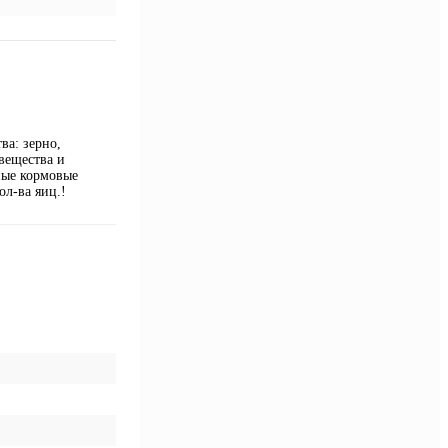
ва: зерно,
вещества и
ные кормовые
л-ва яиц.!