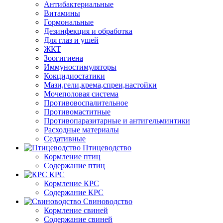
Антибактериальные
Витамины
Гормональные
Дезинфекция и обработка
Для глаз и ушей
ЖКТ
Зоогигиена
Иммуностимуляторы
Кокцидиостатики
Мази,гели,крема,спреи,настойки
Мочеполовая система
Противовоспалительное
Противомаститные
Противопаразитарные и антигельминтики
Расходные материалы
Седативные
Птицеводство
Кормление птиц
Содержание птиц
КРС
Кормление КРС
Содержание КРС
Свиноводство
Кормление свиней
Содержание свиней