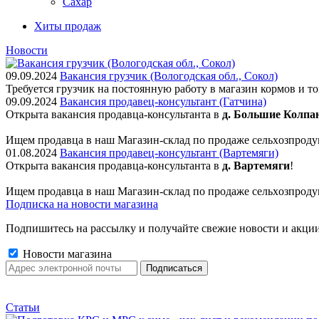
Сахар
Хиты продаж
Новости
09.09.2024
Вакансия грузчик (Вологодская обл., Сокол)
Требуется грузчик на постоянную работу в магазин кормов и т
09.09.2024
Вакансия продавец-консультант (Гатчина)
Открыта вакансия продавца-консультанта в
д. Большие Колпа
Ищем пpодaвца в наш Мaгазин-склад по прoдажe сельxoзпрoду
01.08.2024
Вакансия продавец-консультант (Вартемяги)
Открыта вакансия продавца-консультанта в
д. Вартемяги
!
Ищем пpодaвца в наш Мaгазин-склад по прoдажe сельxoзпрoду
Подписка на новости магазина
Подпишитесь на рассылку и получайте свежие новости и акции
Новости магазина
Статьи