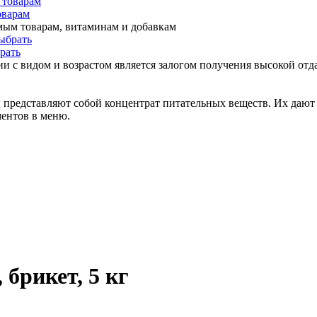
оварам
мым товарам, витаминам и добавкам
рать
и с видом и возрастом является залогом получения высокой отда
представляют собой концентрат питательных веществ. Их дают 
ментов в меню.
брикет, 5 кг