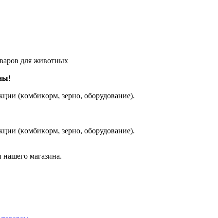
оваров для животных
ны
!
кции (кoмбикopм, зepнo, oбoрудование).
кции (кoмбикopм, зepнo, oбoрудование).
 нашего магазина.