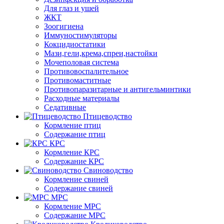
Для глаз и ушей
ЖКТ
Зоогигиена
Иммуностимуляторы
Кокцидиостатики
Мази,гели,крема,спреи,настойки
Мочеполовая система
Противовоспалительное
Противомаститные
Противопаразитарные и антигельминтики
Расходные материалы
Седативные
Птицеводство
Кормление птиц
Содержание птиц
КРС
Кормление КРС
Содержание КРС
Свиноводство
Кормление свиней
Содержание свиней
МРС
Кормление МРС
Содержание МРС