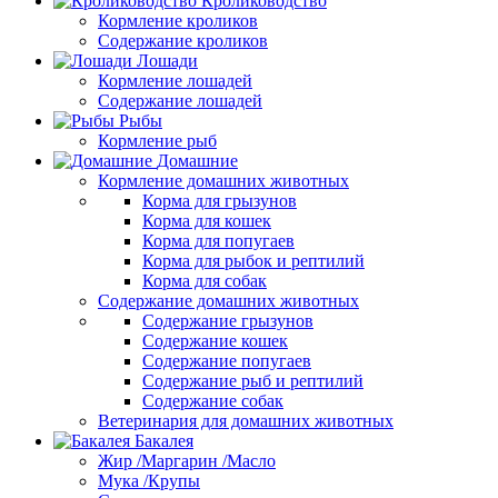
Кролиководство
Кормление кроликов
Содержание кроликов
Лошади
Кормление лошадей
Содержание лошадей
Рыбы
Кормление рыб
Домашние
Кормление домашних животных
Корма для грызунов
Корма для кошек
Корма для попугаев
Корма для рыбок и рептилий
Корма для собак
Содержание домашних животных
Содержание грызунов
Содержание кошек
Содержание попугаев
Содержание рыб и рептилий
Содержание собак
Ветеринария для домашних животных
Бакалея
Жир /Маргарин /Масло
Мука /Крупы