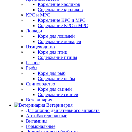
Кормление кроликов
Содержание кроликов
КРС и МРС
Кормление КРС и МРС
Содержание КРС и МРС
Лошади
Корм для лошадей
Содержание лошадей
Птицеводство
Корм для птиц
Содержание птицы
Разное
Рыбы
Корм для рыб
Содержание рыбы
Свиноводство
Корм для свиней
Содержание свиней
Ветеринария
Ветеринария
Для опорно-двигательного аппарата
Антибактериальные
Витамины
Гормональные
Дезинфекция и обработка