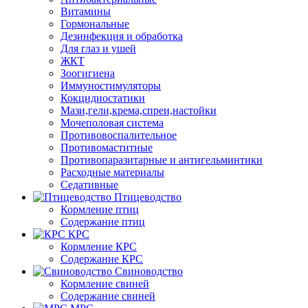
Витамины
Гормональные
Дезинфекция и обработка
Для глаз и ушей
ЖКТ
Зоогигиена
Иммуностимуляторы
Кокцидиостатики
Мази,гели,крема,спреи,настойки
Мочеполовая система
Противовоспалительное
Противомаститные
Противопаразитарные и антигельминтики
Расходные материалы
Седативные
Птицеводство
Кормление птиц
Содержание птиц
КРС
Кормление КРС
Содержание КРС
Свиноводство
Кормление свиней
Содержание свиней