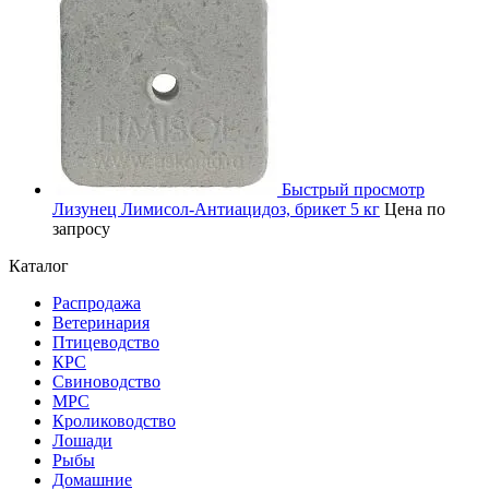
Быстрый просмотр
Лизунец Лимисол-Антиацидоз, брикет 5 кг
Цена по
запросу
Каталог
Распродажа
Ветеринария
Птицеводство
КРС
Свиноводство
МРС
Кролиководство
Лошади
Рыбы
Домашние