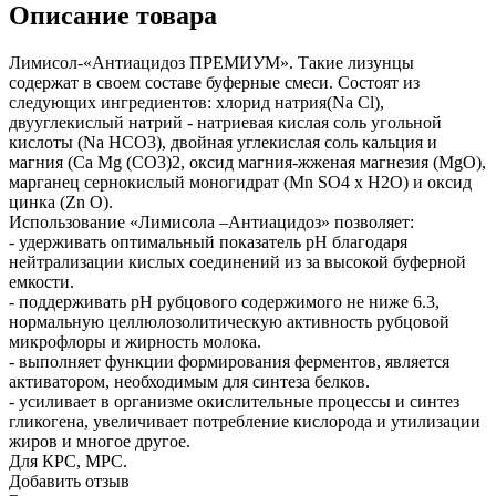
Описание товара
Лимисол-«Антиацидоз ПРЕМИУМ». Такие лизунцы
содержат в своем составе буферные смеси. Состоят из
следующих ингредиентов: хлорид натрия(Na Cl),
двууглекислый натрий - натриевая кислая соль угольной
кислоты (Na HCO3), двойная углекислая соль кальция и
магния (Ca Mg (CO3)2, оксид магния-жженая магнезия (MgO),
марганец сернокислый моногидрат (Mn SO4 x H2O) и оксид
цинка (Zn O).
Использование «Лимисола –Антиацидоз» позволяет:
- удерживать оптимальный показатель рН благодаря
нейтрализации кислых соединений из за высокой буферной
емкости.
- поддерживать рН рубцового содержимого не ниже 6.3,
нормальную целлюлозолитическую активность рубцовой
микрофлоры и жирность молока.
- выполняет функции формирования ферментов, является
активатором, необходимым для синтеза белков.
- усиливает в организме окислительные процессы и синтез
гликогена, увеличивает потребление кислорода и утилизации
жиров и многое другое.
Для КРС, МРС.
Добавить отзыв