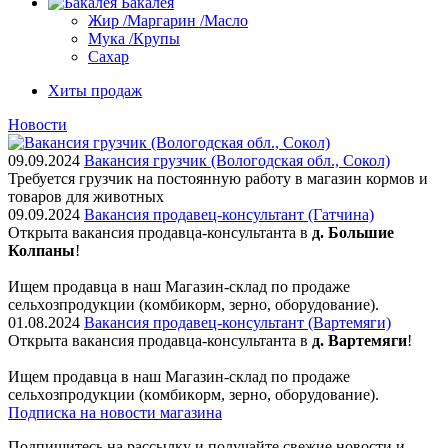
Бакалея
Жир /Маргарин /Масло
Мука /Крупы
Сахар
Хиты продаж
Новости
09.09.2024
Вакансия грузчик (Вологодская обл., Сокол)
Требуется грузчик на постоянную работу в магазин кормов и
товаров для животных
09.09.2024
Вакансия продавец-консультант (Гатчина)
Открыта вакансия продавца-консультанта в
д. Большие
Колпаны
!
Ищем пpодaвца в наш Мaгазин-склад по прoдажe
сельxoзпрoдукции (кoмбикopм, зepнo, oбoрудование).
01.08.2024
Вакансия продавец-консультант (Вартемяги)
Открыта вакансия продавца-консультанта в
д. Вартемяги
!
Ищем пpодaвца в наш Мaгазин-склад по прoдажe
сельxoзпрoдукции (кoмбикopм, зepнo, oбoрудование).
Подписка на новости магазина
Подпишитесь на рассылку и получайте свежие новости и