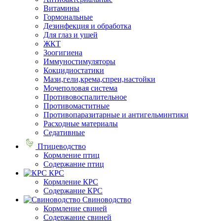
Витамины
Гормональные
Дезинфекция и обработка
Для глаз и ушей
ЖКТ
Зоогигиена
Иммуностимуляторы
Кокцидиостатики
Мази,гели,крема,спреи,настойки
Мочеполовая система
Противовоспалительное
Противомаститные
Противопаразитарные и антигельминтики
Расходные материалы
Седативные
Птицеводство
Кормление птиц
Содержание птиц
КРС
Кормление КРС
Содержание КРС
Свиноводство
Кормление свиней
Содержание свиней