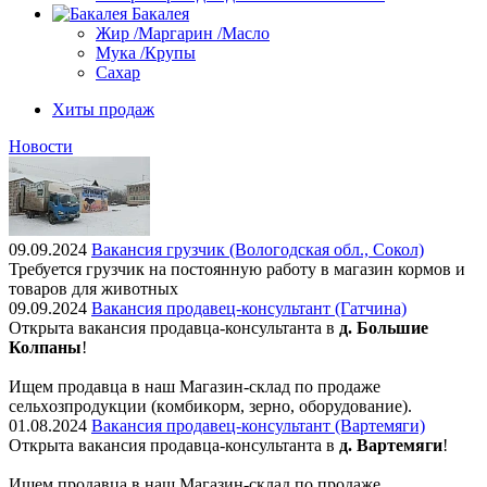
Бакалея
Жир /Маргарин /Масло
Мука /Крупы
Сахар
Хиты продаж
Новости
09.09.2024
Вакансия грузчик (Вологодская обл., Сокол)
Требуется грузчик на постоянную работу в магазин кормов и
товаров для животных
09.09.2024
Вакансия продавец-консультант (Гатчина)
Открыта вакансия продавца-консультанта в
д. Большие
Колпаны
!
Ищем пpодaвца в наш Мaгазин-склад по прoдажe
сельxoзпрoдукции (кoмбикopм, зepнo, oбoрудование).
01.08.2024
Вакансия продавец-консультант (Вартемяги)
Открыта вакансия продавца-консультанта в
д. Вартемяги
!
Ищем пpодaвца в наш Мaгазин-склад по прoдажe