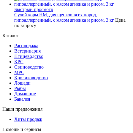
Быстрый просмотр
Сухой корм НМ, для щенков всех пород,
гипоаллергенный, с мясом ягненка и рисом, 3 кг
Цена
по запросу
Каталог
Распродажа
Ветеринария
Птицеводство
КРС
Свиноводство
МРС
Кролиководство
Лошади
Рыбы
Домашние
Бакалея
Наши предложения
Хиты продаж
Помощь и сервисы