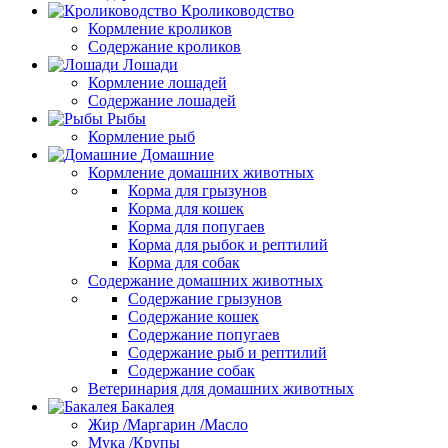
Кролиководство
Кормление кроликов
Содержание кроликов
Лошади
Кормление лошадей
Содержание лошадей
Рыбы
Кормление рыб
Домашние
Кормление домашних животных
Корма для грызунов
Корма для кошек
Корма для попугаев
Корма для рыбок и рептилий
Корма для собак
Содержание домашних животных
Содержание грызунов
Содержание кошек
Содержание попугаев
Содержание рыб и рептилий
Содержание собак
Ветеринария для домашних животных
Бакалея
Жир /Маргарин /Масло
Мука /Крупы