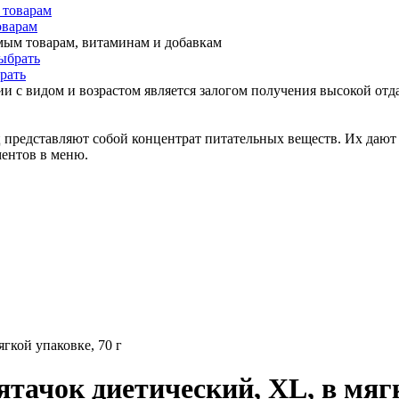
оварам
мым товарам, витаминам и добавкам
рать
и с видом и возрастом является залогом получения высокой отда
представляют собой концентрат питательных веществ. Их дают 
ментов в меню.
ягкой упаковке, 70 г
ятачок диетический, XL, в мягк