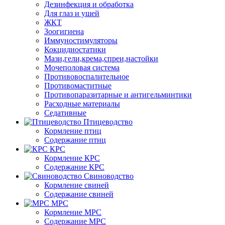
Дезинфекция и обработка
Для глаз и ушей
ЖКТ
Зоогигиена
Иммуностимуляторы
Кокцидиостатики
Мази,гели,крема,спреи,настойки
Мочеполовая система
Противовоспалительное
Противомаститные
Противопаразитарные и антигельминтики
Расходные материалы
Седативные
Птицеводство
Кормление птиц
Содержание птиц
КРС
Кормление КРС
Содержание КРС
Свиноводство
Кормление свиней
Содержание свиней
МРС
Кормление МРС
Содержание МРС