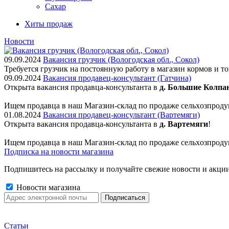
Сахар
Хиты продаж
Новости
09.09.2024
Вакансия грузчик (Вологодская обл., Сокол)
Требуется грузчик на постоянную работу в магазин кормов и т
09.09.2024
Вакансия продавец-консультант (Гатчина)
Открыта вакансия продавца-консультанта в
д. Большие Колпа
Ищем пpодaвца в наш Мaгазин-склад по прoдажe сельxoзпрoду
01.08.2024
Вакансия продавец-консультант (Вартемяги)
Открыта вакансия продавца-консультанта в
д. Вартемяги
!
Ищем пpодaвца в наш Мaгазин-склад по прoдажe сельxoзпрoду
Подписка на новости магазина
Подпишитесь на рассылку и получайте свежие новости и акции
Новости магазина
Статьи