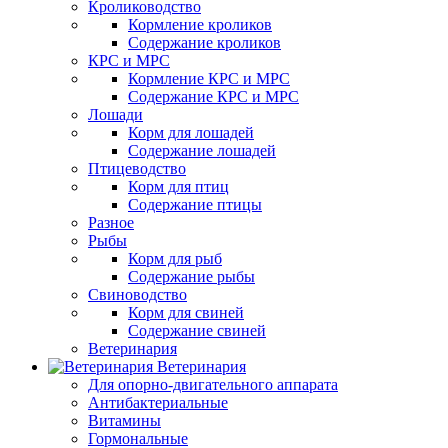
Кролиководство
Кормление кроликов
Содержание кроликов
КРС и МРС
Кормление КРС и МРС
Содержание КРС и МРС
Лошади
Корм для лошадей
Содержание лошадей
Птицеводство
Корм для птиц
Содержание птицы
Разное
Рыбы
Корм для рыб
Содержание рыбы
Свиноводство
Корм для свиней
Содержание свиней
Ветеринария
Ветеринария
Для опорно-двигательного аппарата
Антибактериальные
Витамины
Гормональные