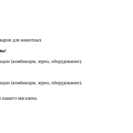
оваров для животных
ны
!
кции (кoмбикopм, зepнo, oбoрудование).
кции (кoмбикopм, зepнo, oбoрудование).
 нашего магазина.