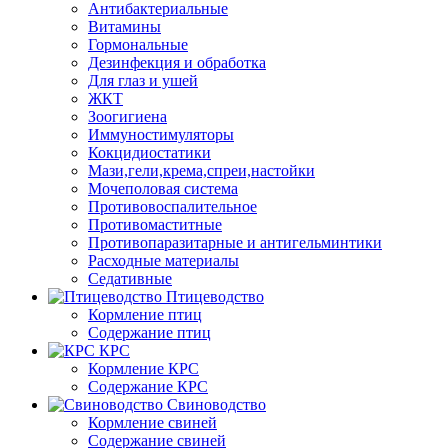
Антибактериальные
Витамины
Гормональные
Дезинфекция и обработка
Для глаз и ушей
ЖКТ
Зоогигиена
Иммуностимуляторы
Кокцидиостатики
Мази,гели,крема,спреи,настойки
Мочеполовая система
Противовоспалительное
Противомаститные
Противопаразитарные и антигельминтики
Расходные материалы
Седативные
Птицеводство
Кормление птиц
Содержание птиц
КРС
Кормление КРС
Содержание КРС
Свиноводство
Кормление свиней
Содержание свиней