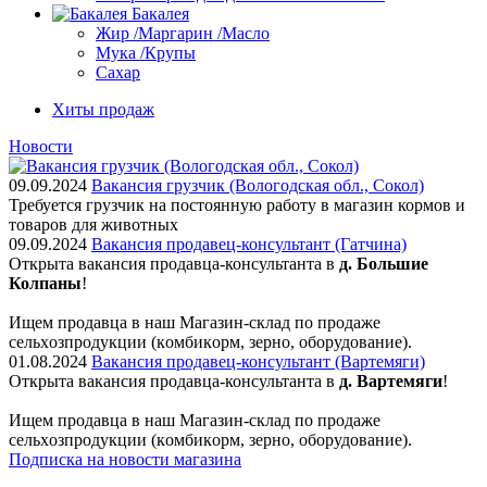
Бакалея
Жир /Маргарин /Масло
Мука /Крупы
Сахар
Хиты продаж
Новости
09.09.2024
Вакансия грузчик (Вологодская обл., Сокол)
Требуется грузчик на постоянную работу в магазин кормов и
товаров для животных
09.09.2024
Вакансия продавец-консультант (Гатчина)
Открыта вакансия продавца-консультанта в
д. Большие
Колпаны
!
Ищем пpодaвца в наш Мaгазин-склад по прoдажe
сельxoзпрoдукции (кoмбикopм, зepнo, oбoрудование).
01.08.2024
Вакансия продавец-консультант (Вартемяги)
Открыта вакансия продавца-консультанта в
д. Вартемяги
!
Ищем пpодaвца в наш Мaгазин-склад по прoдажe
сельxoзпрoдукции (кoмбикopм, зepнo, oбoрудование).
Подписка на новости магазина