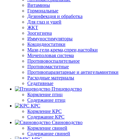
Витамины
Гормональные
Дезинфекция и обработка
Для глаз и ушей
ЖКТ
Зоогигиена
Иммуностимуляторы
Кокцидиостатики
Мази,гели,крема,спреи,настойки
Мочеполовая система
Противовоспалительное
Противомаститные
Противопаразитарные и антигельминтики
Расходные материалы
Седативные
Птицеводство
Кормление птиц
Содержание птиц
КРС
Кормление КРС
Содержание КРС
Свиноводство
Кормление свиней
Содержание свиней