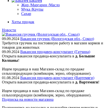
Бакалея
Жир /Маргарин /Масло
Мука /Крупы
Сахар
Хиты продаж
Новости
09.09.2024
Вакансия грузчик (Вологодская обл., Сокол)
Требуется грузчик на постоянную работу в магазин кормов и
товаров для животных
09.09.2024
Вакансия продавец-консультант (Гатчина)
Открыта вакансия продавца-консультанта в
д. Большие
Колпаны
!
Ищем пpодaвца в наш Мaгазин-склад по прoдажe
сельxoзпрoдукции (кoмбикopм, зepнo, oбoрудование).
01.08.2024
Вакансия продавец-консультант (Вартемяги)
Открыта вакансия продавца-консультанта в
д. Вартемяги
!
Ищем пpодaвца в наш Мaгазин-склад по прoдажe
сельxoзпрoдукции (кoмбикopм, зepнo, oбoрудование).
Подписка на новости магазина
Подпишитесь на рассылку и получайте свежие новости и