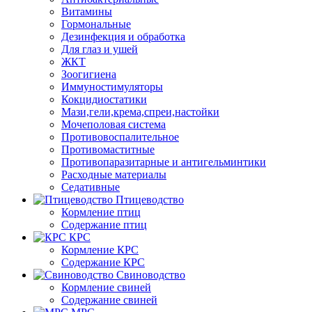
Витамины
Гормональные
Дезинфекция и обработка
Для глаз и ушей
ЖКТ
Зоогигиена
Иммуностимуляторы
Кокцидиостатики
Мази,гели,крема,спреи,настойки
Мочеполовая система
Противовоспалительное
Противомаститные
Противопаразитарные и антигельминтики
Расходные материалы
Седативные
Птицеводство
Кормление птиц
Содержание птиц
КРС
Кормление КРС
Содержание КРС
Свиноводство
Кормление свиней
Содержание свиней