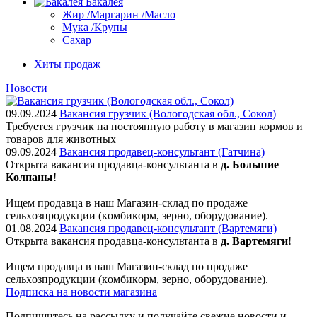
Бакалея
Жир /Маргарин /Масло
Мука /Крупы
Сахар
Хиты продаж
Новости
09.09.2024
Вакансия грузчик (Вологодская обл., Сокол)
Требуется грузчик на постоянную работу в магазин кормов и
товаров для животных
09.09.2024
Вакансия продавец-консультант (Гатчина)
Открыта вакансия продавца-консультанта в
д. Большие
Колпаны
!
Ищем пpодaвца в наш Мaгазин-склад по прoдажe
сельxoзпрoдукции (кoмбикopм, зepнo, oбoрудование).
01.08.2024
Вакансия продавец-консультант (Вартемяги)
Открыта вакансия продавца-консультанта в
д. Вартемяги
!
Ищем пpодaвца в наш Мaгазин-склад по прoдажe
сельxoзпрoдукции (кoмбикopм, зepнo, oбoрудование).
Подписка на новости магазина
Подпишитесь на рассылку и получайте свежие новости и